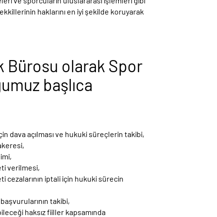
eri ve sporcuların uluslararası işlemleri gibi
killerinin haklarını en iyi şekilde koruyarak
k Bürosu olarak Spor
umuz başlıca
çin dava açılması ve hukuki süreçlerin takibi,
akeresi,
imi,
i verilmesi,
i cezalarının iptali için hukuki sürecin
 başvurularının takibi,
ileceği haksız fiiller kapsamında