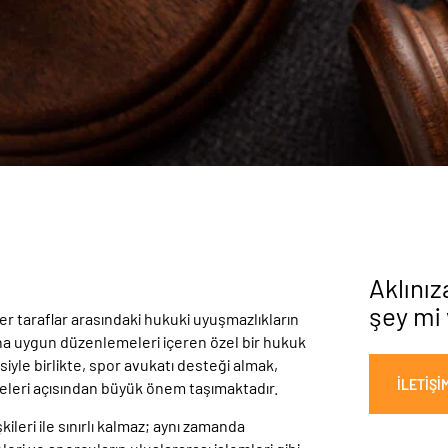
Aklınız
şey mi
ğer taraflar arasındaki hukuki uyuşmazlıkların
na uygun düzenlemeleri içeren özel bir hukuk
yle birlikte, spor avukatı desteği almak,
İLETIŞI
lmeleri açısından büyük önem taşımaktadır.
ileri ile sınırlı kalmaz; aynı zamanda