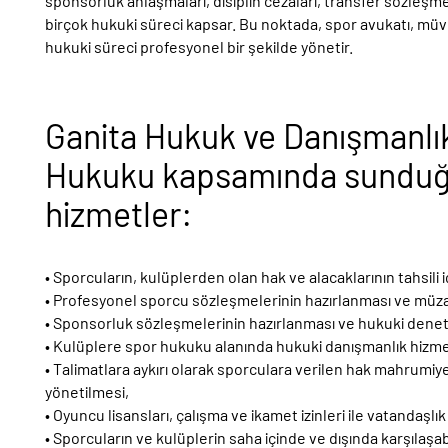
sponsorluk anlaşmaları, disiplin cezaları, transfer sözleşmel
birçok hukuki süreci kapsar. Bu noktada, spor avukatı, müvek
hukuki süreci profesyonel bir şekilde yönetir.
Ganita Hukuk ve Danışmanlı
Hukuku kapsamında sunduğ
hizmetler:
• Sporcuların, kulüplerden olan hak ve alacaklarının tahsili i
• Profesyonel sporcu sözleşmelerinin hazırlanması ve müz
• Sponsorluk sözleşmelerinin hazırlanması ve hukuki denet
• Kulüplere spor hukuku alanında hukuki danışmanlık hizmet
• Talimatlara aykırı olarak sporculara verilen hak mahrumiyet
yönetilmesi,
• Oyuncu lisansları, çalışma ve ikamet izinleri ile vatandaşlık
• Sporcuların ve kulüplerin saha içinde ve dışında karşılaşab