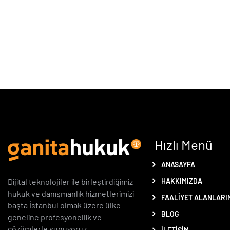
Hızlı Menü
ANASAYFA
HAKKIMIZDA
Dijital teknolojiler ile birleştirdiğimiz
hukuk ve danışmanlık hizmetlerimizi
FAALIYET ALANLARI
başta İstanbul olmak üzere ülke
BLOG
geneline profesyonellik ve
çözümlerle sunuyoruz.
İLETIŞIM