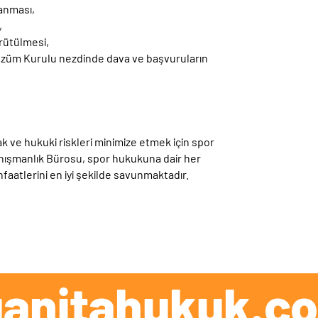
anması,
,
ürütülmesi,
özüm Kurulu nezdinde dava ve başvuruların
k ve hukuki riskleri minimize etmek için spor
Danışmanlık Bürosu, spor hukukuna dair her
atlerini en iyi şekilde savunmaktadır.
ganitahukuk.c