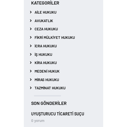
KATEGORILER
AILE HUKUKU
AVUKATLIK
CEZA HUKUKU
FIKRI MÜLKIYET HUKUKU
İCRA HUKUKU
İŞ HUKUKU
KIRA HUKUKU
MEDENI HUKUK
MIRAS HUKUKU
TAZMINAT HUKUKU
SON GÖNDERILER
UYUŞTURUCU TİCARETİ SUÇU
0
yorum