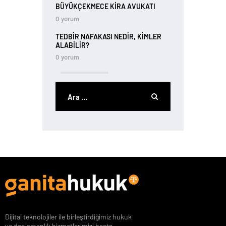
BÜYÜKÇEKMECE KIRA AVUKATI
0
yorum
TEDBIR NAFAKASI NEDIR, KIMLER
ALABILIR?
0
yorum
Dijital teknolojiler ile birleştirdiğimiz hukuk
ve danışmanlık hizmetlerimizi başta