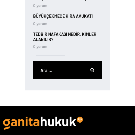
0
yorum
BÜYÜKÇEKMECE KIRA AVUKATI
0
yorum
TEDBIR NAFAKASI NEDIR, KIMLER
ALABILIR?
0
yorum