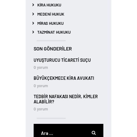
KIRA HUKUKU
MEDENI HUKUK
MIRAS HUKUKU
TAZMINAT HUKUKU
SON GÖNDERILER
UYUŞTURUCU TİCARETİ SUÇU
0
yorum
BÜYÜKÇEKMECE KIRA AVUKATI
0
yorum
TEDBIR NAFAKASI NEDIR, KIMLER
ALABILIR?
0
yorum