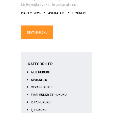
bir Beyoğlu avukat ile çalışmalısınız. …
MART 2, 2025
AVUKATLIK
0
YORUM
DEVAMINI OKU
KATEGORILER
AILE HUKUKU
AVUKATLIK
CEZA HUKUKU
FIKRI MÜLKIYET HUKUKU
İCRA HUKUKU
İŞ HUKUKU