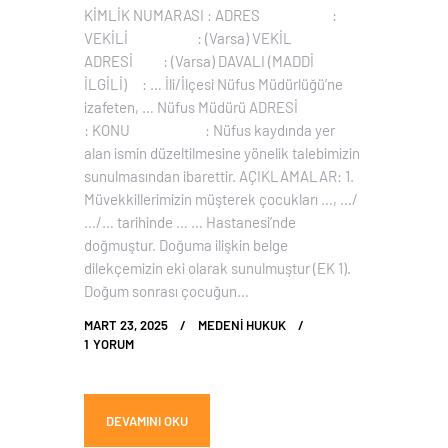
KİMLİK NUMARASI : ADRES :
VEKİLİ : (Varsa) VEKİL
ADRESİ : (Varsa) DAVALI (MADDİ
İLGİLİ) : … İli/İlçesi Nüfus Müdürlüğü’ne
izafeten, … Nüfus Müdürü ADRESİ
: KONU : Nüfus kaydında yer
alan ismin düzeltilmesine yönelik talebimizin
sunulmasından ibarettir. AÇIKLAMALAR: 1.
Müvekkillerimizin müşterek çocukları …, …/
…/… tarihinde … … Hastanesi’nde
doğmuştur. Doğuma ilişkin belge
dilekçemizin eki olarak sunulmuştur (EK 1).
Doğum sonrası çocuğun…
MART 23, 2025
MEDENI HUKUK
1
YORUM
DEVAMINI OKU