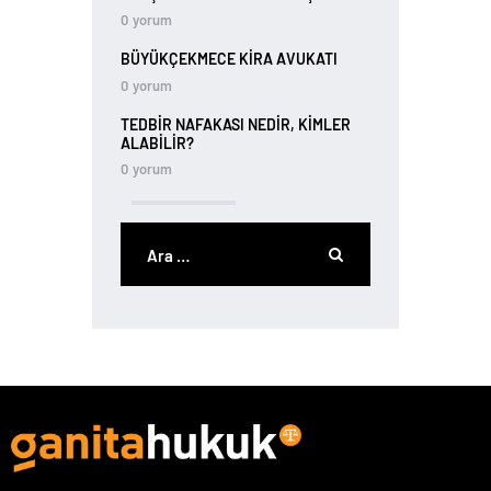
0
yorum
BÜYÜKÇEKMECE KIRA AVUKATI
0
yorum
TEDBIR NAFAKASI NEDIR, KIMLER
ALABILIR?
0
yorum