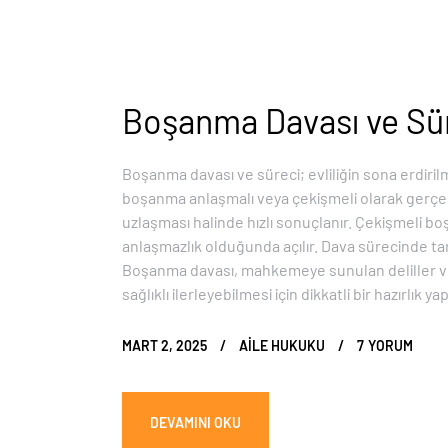
Boşanma Davası ve Sü
Boşanma davası ve süreci; evliliğin sona erdiril
boşanma anlaşmalı veya çekişmeli olarak gerçek
uzlaşması halinde hızlı sonuçlanır. Çekişmeli bo
anlaşmazlık olduğunda açılır. Dava sürecinde ta
Boşanma davası, mahkemeye sunulan deliller ve 
sağlıklı ilerleyebilmesi için dikkatli bir hazırlık ya
MART 2, 2025
AILE HUKUKU
7
YORUM
DEVAMINI OKU