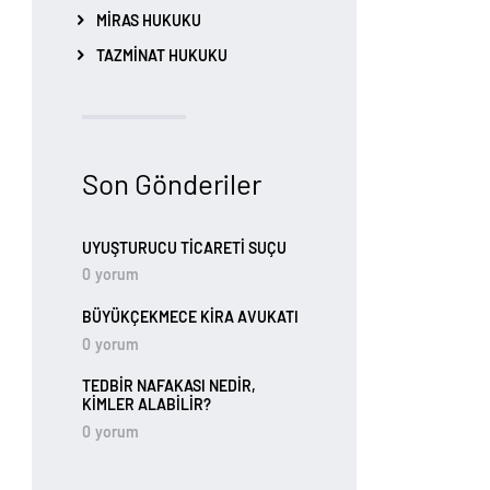
MIRAS HUKUKU
TAZMINAT HUKUKU
Son Gönderiler
UYUŞTURUCU TİCARETİ SUÇU
0
yorum
BÜYÜKÇEKMECE KIRA AVUKATI
0
yorum
TEDBIR NAFAKASI NEDIR,
KIMLER ALABILIR?
0
yorum