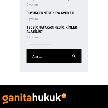
0
yorum
BÜYÜKÇEKMECE KIRA AVUKATI
0
yorum
TEDBIR NAFAKASI NEDIR, KIMLER
ALABILIR?
0
yorum