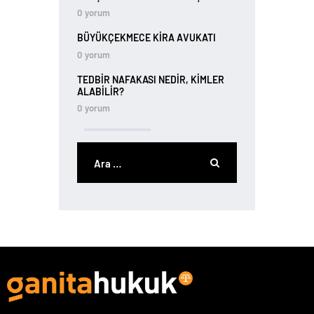
0
yorum
BÜYÜKÇEKMECE KIRA AVUKATI
0
yorum
TEDBIR NAFAKASI NEDIR, KIMLER
ALABILIR?
0
yorum