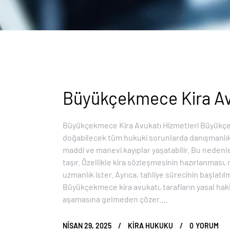
Büyükçekmece Kira Av
Büyükçekmece Kira Avukatı Hizmetleri Büyükçekme
doğabilecek tüm hukuki sorunlarda danışmanlık su
maddi ve manevi kayıplar yaşatabilir. Bu nedenl
taşır. Özellikle kira sözleşmesinin hazırlanması
uzmanlık ister. Ayrıca, tahliye sürecinin başlatıl
Büyükçekmece kira avukatı, tarafların yasal hakl
aşamasına gelmeden çözer.…
NISAN 29, 2025
KIRA HUKUKU
0
YORUM