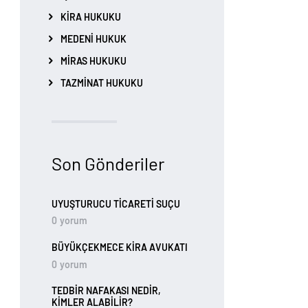
KIRA HUKUKU
MEDENI HUKUK
MIRAS HUKUKU
TAZMINAT HUKUKU
Son Gönderiler
UYUŞTURUCU TİCARETİ SUÇU
0
yorum
BÜYÜKÇEKMECE KIRA AVUKATI
0
yorum
TEDBIR NAFAKASI NEDIR,
KIMLER ALABILIR?