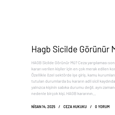
Hagb Sicilde Görünür 
HAGB Sicilde Görünür Mü? Ceza yargılaması son
kararı verilen kişiler için en çok merak edilen k
Özellikle özel sektörde işe giriş, kamu kurumlar
tutulan durumlarda bu kararın adli sicil kaydın
yalnızca kişinin sabıka durumu değil, aynı zamand
nedenle birçok kişi, HAGB kararının…
NISAN 14, 2025
CEZA HUKUKU
0
YORUM