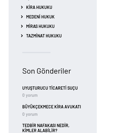
KIRA HUKUKU
MEDENI HUKUK
MIRAS HUKUKU
TAZMINAT HUKUKU
Son Gönderiler
UYUŞTURUCU TİCARETİ SUÇU
0
yorum
BÜYÜKÇEKMECE KIRA AVUKATI
0
yorum
TEDBIR NAFAKASI NEDIR,
KIMLER ALABILIR?