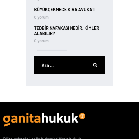
BÜYÜKÇEKMECE KIRA AVUKATI
0
yorum
TEDBIR NAFAKASI NEDIR, KIMLER
ALABILIR?
0
yorum
Dijital teknolojiler ile birleştirdiğimiz hukuk