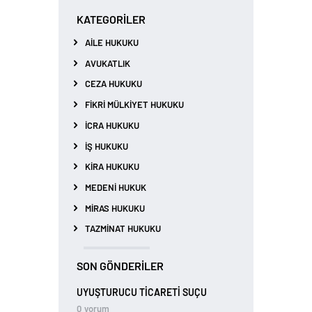
KATEGORILER
AILE HUKUKU
AVUKATLIK
CEZA HUKUKU
FIKRI MÜLKIYET HUKUKU
İCRA HUKUKU
İŞ HUKUKU
KIRA HUKUKU
MEDENI HUKUK
MIRAS HUKUKU
TAZMINAT HUKUKU
SON GÖNDERILER
UYUŞTURUCU TİCARETİ SUÇU
0
yorum