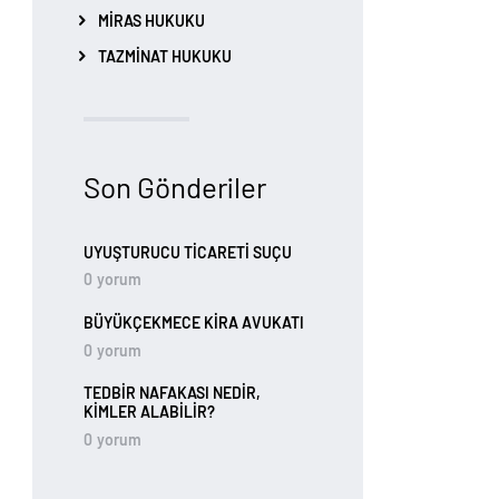
MIRAS HUKUKU
TAZMINAT HUKUKU
Son Gönderiler
UYUŞTURUCU TİCARETİ SUÇU
0
yorum
BÜYÜKÇEKMECE KIRA AVUKATI
0
yorum
TEDBIR NAFAKASI NEDIR,
KIMLER ALABILIR?
0
yorum