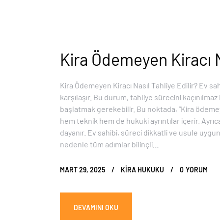
Kira Ödemeyen Kiracı Na
Kira Ödemeyen Kiracı Nasıl Tahliye Edilir? Ev s
karşılaşır. Bu durum, tahliye sürecini kaçınılmaz
başlatmak gerekebilir. Bu noktada, “Kira ödemey
hem teknik hem de hukuki ayrıntılar içerir. Ayrı
dayanır. Ev sahibi, süreci dikkatli ve usule uygun
nedenle tüm adımlar bilinçli…
MART 29, 2025
KIRA HUKUKU
0
YORUM
DEVAMINI OKU