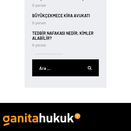
0
yorum
BÜYÜKÇEKMECE KIRA AVUKATI
0
yorum
TEDBIR NAFAKASI NEDIR, KIMLER
ALABILIR?
0
yorum