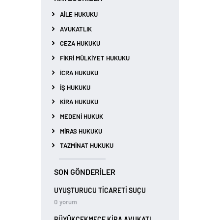
AILE HUKUKU
AVUKATLIK
CEZA HUKUKU
FIKRI MÜLKIYET HUKUKU
İCRA HUKUKU
İŞ HUKUKU
KIRA HUKUKU
MEDENI HUKUK
MIRAS HUKUKU
TAZMINAT HUKUKU
SON GÖNDERILER
UYUŞTURUCU TİCARETİ SUÇU
0
yorum
BÜYÜKÇEKMECE KIRA AVUKATI