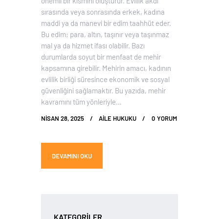
önemli bir kısmını oluşturur. Evlilik akdi
sırasında veya sonrasında erkek, kadına
maddi ya da manevi bir edim taahhüt eder.
Bu edim; para, altın, taşınır veya taşınmaz
mal ya da hizmet ifası olabilir. Bazı
durumlarda soyut bir menfaat de mehir
kapsamına girebilir. Mehirin amacı, kadının
evlilik birliği süresince ekonomik ve sosyal
güvenliğini sağlamaktır. Bu yazıda, mehir
kavramını tüm yönleriyle…
NISAN 28, 2025
AILE HUKUKU
0
YORUM
DEVAMINI OKU
KATEGORILER