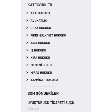
KATEGORILER
AILE HUKUKU
AVUKATLIK
CEZA HUKUKU
FIKRI MÜLKIYET HUKUKU
İCRA HUKUKU
İŞ HUKUKU
KIRA HUKUKU
MEDENI HUKUK
MIRAS HUKUKU
TAZMINAT HUKUKU
SON GÖNDERILER
UYUŞTURUCU TİCARETİ SUÇU
0
yorum