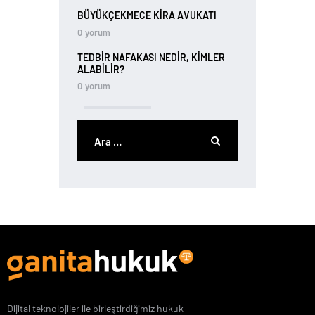
BÜYÜKÇEKMECE KIRA AVUKATI
0
yorum
TEDBIR NAFAKASI NEDIR, KIMLER
ALABILIR?
0
yorum
Dijital teknolojiler ile birleştirdiğimiz hukuk