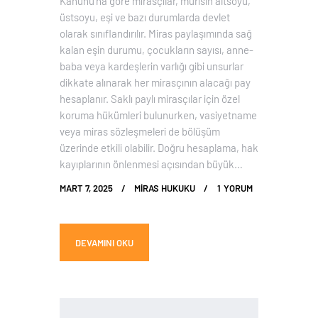
Kanunu’na göre mirasçılar, murisin altsoyu,
üstsoyu, eşi ve bazı durumlarda devlet
olarak sınıflandırılır. Miras paylaşımında sağ
kalan eşin durumu, çocukların sayısı, anne-
baba veya kardeşlerin varlığı gibi unsurlar
dikkate alınarak her mirasçının alacağı pay
hesaplanır. Saklı paylı mirasçılar için özel
koruma hükümleri bulunurken, vasiyetname
veya miras sözleşmeleri de bölüşüm
üzerinde etkili olabilir. Doğru hesaplama, hak
kayıplarının önlenmesi açısından büyük…
MART 7, 2025
MIRAS HUKUKU
1
YORUM
DEVAMINI OKU