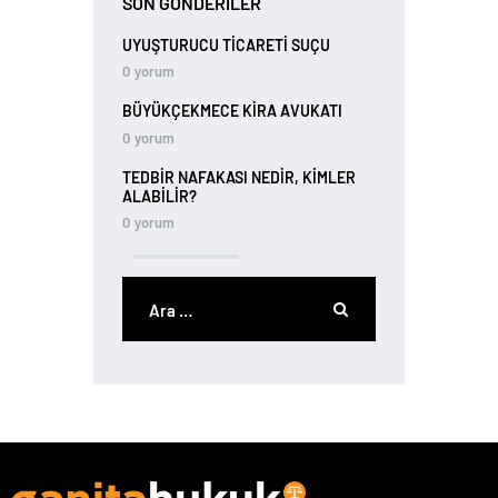
SON GÖNDERILER
UYUŞTURUCU TİCARETİ SUÇU
0
yorum
BÜYÜKÇEKMECE KIRA AVUKATI
0
yorum
TEDBIR NAFAKASI NEDIR, KIMLER
ALABILIR?
0
yorum