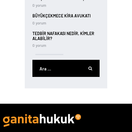
0
yorum
BÜYÜKÇEKMECE KIRA AVUKATI
0
yorum
TEDBIR NAFAKASI NEDIR, KIMLER
ALABILIR?
0
yorum