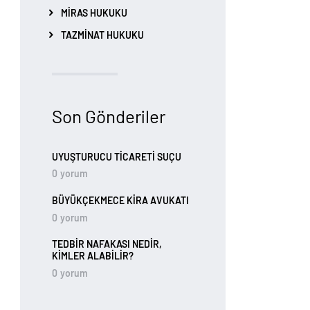
MIRAS HUKUKU
TAZMINAT HUKUKU
Son Gönderiler
UYUŞTURUCU TİCARETİ SUÇU
0
yorum
BÜYÜKÇEKMECE KIRA AVUKATI
0
yorum
TEDBIR NAFAKASI NEDIR,
KIMLER ALABILIR?
0
yorum