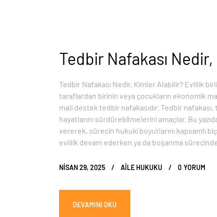
Tedbir Nafakası Nedir, 
Tedbir Nafakası Nedir, Kimler Alabilir? Evlilik bir
taraflardan birinin veya çocukların ekonomik m
mali destek tedbir nafakasıdır. Tedbir nafakası
hayatlarını sürdürebilmelerini amaçlar. Bu yazıda 
vererek, sürecin hukuki boyutlarını kapsamlı bi
evlilik devam ederken ya da boşanma sürecinde
NISAN 29, 2025
AILE HUKUKU
0
YORUM
DEVAMINI OKU