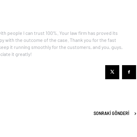
ith people I can trust 100%. Your law firm has proved its
py with the outcome of the case. Thank you for the fast
keep it running smoothly for the customers, and you, guys,
iate it greatly!
SONRAKI GÖNDERI