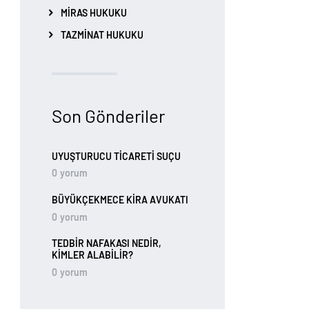
MIRAS HUKUKU
TAZMINAT HUKUKU
Son Gönderiler
UYUŞTURUCU TİCARETİ SUÇU
0
yorum
BÜYÜKÇEKMECE KIRA AVUKATI
0
yorum
TEDBIR NAFAKASI NEDIR,
KIMLER ALABILIR?
0
yorum