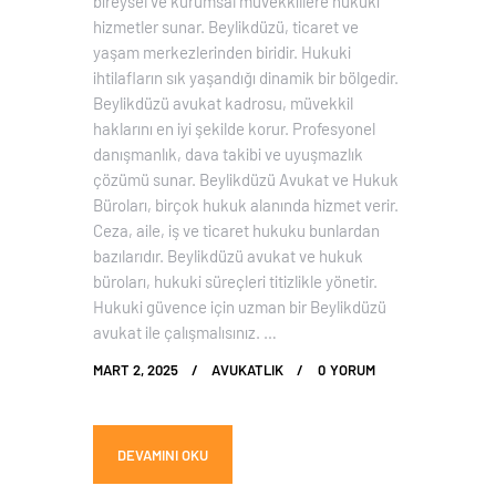
bireysel ve kurumsal müvekkillere hukuki
hizmetler sunar. Beylikdüzü, ticaret ve
yaşam merkezlerinden biridir. Hukuki
ihtilafların sık yaşandığı dinamik bir bölgedir.
Beylikdüzü avukat kadrosu, müvekkil
haklarını en iyi şekilde korur. Profesyonel
danışmanlık, dava takibi ve uyuşmazlık
çözümü sunar. Beylikdüzü Avukat ve Hukuk
Büroları, birçok hukuk alanında hizmet verir.
Ceza, aile, iş ve ticaret hukuku bunlardan
bazılarıdır. Beylikdüzü avukat ve hukuk
büroları, hukuki süreçleri titizlikle yönetir.
Hukuki güvence için uzman bir Beylikdüzü
avukat ile çalışmalısınız. …
MART 2, 2025
AVUKATLIK
0
YORUM
DEVAMINI OKU