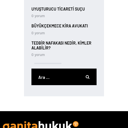
UYUŞTURUCU TİCARETİ SUÇU
0
yorum
BÜYÜKÇEKMECE KIRA AVUKATI
0
yorum
TEDBIR NAFAKASI NEDIR, KIMLER
ALABILIR?
0
yorum