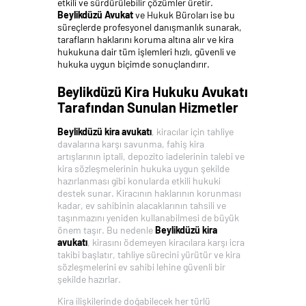
etkili ve sürdürülebilir çözümler üretir.
Beylikdüzü Avukat
ve Hukuk Büroları ise bu
süreçlerde profesyonel danışmanlık sunarak,
tarafların haklarını koruma altına alır ve kira
hukukuna dair tüm işlemleri hızlı, güvenli ve
hukuka uygun biçimde sonuçlandırır.
Beylikdüzü Kira Hukuku Avukatı
Tarafından Sunulan Hizmetler
Beylikdüzü kira avukatı
, kiracılar için tahliye
davalarına karşı savunma, fahiş kira
artışlarının iptali, depozito iadelerinin talebi ve
kira sözleşmelerinin hukuka uygun şekilde
hazırlanması gibi konularda etkili hukuki
destek sunar. Kiracının haklarının korunması
kadar, ev sahibinin alacaklarının tahsili ve
taşınmazını yeniden kullanabilmesi de büyük
önem taşır. Bu nedenle
Beylikdüzü kira
avukatı
, kirasını ödemeyen kiracılara karşı icra
takibi başlatır, tahliye sürecini yürütür ve kira
sözleşmelerini ev sahibi lehine güvenli bir
şekilde hazırlar.
Kira ilişkilerinde doğabilecek her türlü