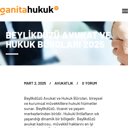
BEYLIKDÜZÜ AVUKAT VE
ANASAYFA
HUKUK BÜROLARI 2025
HAKKIMIZDA
FAALIYET ALANLARIMIZ
BLOG
İLETIŞIM
MART 2, 2025
AVUKATLIK
0
YORUM
Beylikdüzü Avukat ve Hukuk Büroları, bireysel
ve kurumsal müvekkillere hukuki hizmetler
sunar. Beylikdüzü, ticaret ve yaşam
merkezlerinden biridir. Hukuki ihtilafların sık
yaşandığı dinamik bir bölgedir. Beylikdüzü
avukat kadrosu, müvekkil haklarını en iyi