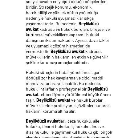
sosyal hayatın en yoğun olduğu bölgelerden
biridir. Stratejik konumu, ekonomik
hareketliliği ve yüksek nüfus yoğunluğu
nedeniyle hukuki uyuşmazlıklar sıkça
yaşanmaktadır. Bu nedenle,
Beylikdüzü
avukat
kadrosu ve hukuk büroları, bireysel ve
kurumsal müvekkillere kapsamlı hukuki
danışmanlık sunmaktadır. Ayrıca, dava takibi
ve uyuşmazlık çözüm hizmetleri de
vermektedir.
Beylikdüzü avukat
kadrosu,
müvekkillerinin haklarını en etkin ve güvenilir
şekilde korumayı amaçlamaktadır.
Hukuki süreçlerin hatalı yönetilmesi, geri
dönüşü zor hak kayıplarına ve ciddi maddi-
manevi zararlara yol açabilir. Bu nedenle,
hukuki ihtilafların profesyonel bir
Beylikdüzü
avukat
rehberliğinde yürütülmesi büyük önem
taşır.
Beylikdüzü avukat
ve hukuk büroları,
müvekkillerine profesyonel çözümler sunarak,
haklarını koruma altına alır.
Beylikdüzü avukat
ları, ceza hukuku, aile
hukuku, ticaret hukuku, iş hukuku, icra ve
iflas hukuku ile gayrimenkul hukuku gibi birçok
alanda uzmanlaşmıştır. Aşağıda, bu uzmanlık