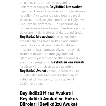
anlaşmazlıkta, sürecin yasal zeminde
ilerlemesini sağlayan
Beylikdüzü kira avukatı
,
uyuşmazlıkları en kısa sürede sonuçlandırmayı
hedefler. Aynı zamanda tapu iptali ve tescil
davaları, ortaklığın giderilmesi (izale-i şüyu) ve
kira kaynaklı gayrimenkul ihtilaflarında da
müvekkillerine temsil sunar. Özellikle taşınmaz
davalarının teknik yönleri dikkate alındığında,
Beylikdüzü kira avukatı
ile çalışmak hem
maddi hem de zamansal kayıpların önüne
geçer. Kira alacaklarının tahsili, tahliye
ihtarlarının hazırlanması, sözleşme kaynaklı
tazminat davaları ve tüm gayrimenkul
işlemlerinin yasal güvence altına alınması için,
alanında deneyimli bir
Beylikdüzü kira avukatı
ile süreci yürütmek en doğru adımdır.
Beylikdüzü Avukat
ve Hukuk Büroları, kira
hukuku alanında hem kiracılar hem de ev
sahipleri için kapsamlı, hızlı ve güvenilir
çözümler sunar.
Beylikdüzü Miras Avukatı |
Beylikdüzü Avukat ve Hukuk
Büroları | Beylikdüzü Avukat