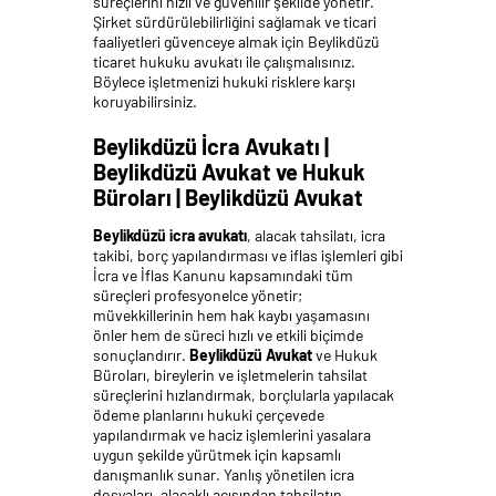
süreçlerini hızlı ve güvenilir şekilde yönetir.
Şirket sürdürülebilirliğini sağlamak ve ticari
faaliyetleri güvenceye almak için Beylikdüzü
ticaret hukuku avukatı ile çalışmalısınız.
Böylece işletmenizi hukuki risklere karşı
koruyabilirsiniz.
Beylikdüzü İcra Avukatı |
Beylikdüzü Avukat ve Hukuk
Büroları | Beylikdüzü Avukat
Beylikdüzü icra avukatı
, alacak tahsilatı, icra
takibi, borç yapılandırması ve iflas işlemleri gibi
İcra ve İflas Kanunu kapsamındaki tüm
süreçleri profesyonelce yönetir;
müvekkillerinin hem hak kaybı yaşamasını
önler hem de süreci hızlı ve etkili biçimde
sonuçlandırır.
Beylikdüzü Avukat
ve Hukuk
Büroları, bireylerin ve işletmelerin tahsilat
süreçlerini hızlandırmak, borçlularla yapılacak
ödeme planlarını hukuki çerçevede
yapılandırmak ve haciz işlemlerini yasalara
uygun şekilde yürütmek için kapsamlı
danışmanlık sunar. Yanlış yönetilen icra
dosyaları, alacaklı açısından tahsilatın