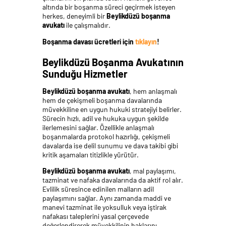
altında bir boşanma süreci geçirmek isteyen
herkes, deneyimli bir
Beylikdüzü boşanma
avukatı
ile çalışmalıdır.
Boşanma davası ücretleri için
tıklayın
!
Beylikdüzü Boşanma Avukatının
Sunduğu Hizmetler
Beylikdüzü boşanma avukatı
, hem anlaşmalı
hem de çekişmeli boşanma davalarında
müvekkiline en uygun hukuki stratejiyi belirler.
Sürecin hızlı, adil ve hukuka uygun şekilde
ilerlemesini sağlar. Özellikle anlaşmalı
boşanmalarda protokol hazırlığı, çekişmeli
davalarda ise delil sunumu ve dava takibi gibi
kritik aşamaları titizlikle yürütür.
Beylikdüzü boşanma avukatı
, mal paylaşımı,
tazminat ve nafaka davalarında da aktif rol alır.
Evlilik süresince edinilen malların adil
paylaşımını sağlar. Aynı zamanda maddi ve
manevi tazminat ile yoksulluk veya iştirak
nafakası taleplerini yasal çerçevede
değerlendirerek müvekkilinin haklarını