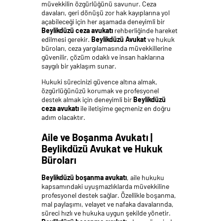
müvekkilin özgürlüğünü savunur. Ceza
davaları, geri dönüşü zor hak kayıplarına yol
açabileceği için her aşamada deneyimli bir
Beylikdüzü ceza avukatı
rehberliğinde hareket
edilmesi gerekir.
Beylikdüzü Avukat
ve hukuk
büroları, ceza yargılamasında müvekkillerine
güvenilir, çözüm odaklı ve insan haklarına
saygılı bir yaklaşım sunar.
Hukuki sürecinizi güvence altına almak,
özgürlüğünüzü korumak ve profesyonel
destek almak için deneyimli bir
Beylikdüzü
ceza avukatı
ile iletişime geçmeniz en doğru
adım olacaktır.
Aile ve Boşanma Avukatı |
Beylikdüzü Avukat ve Hukuk
Büroları
Beylikdüzü boşanma avukatı
, aile hukuku
kapsamındaki uyuşmazlıklarda müvekkiline
profesyonel destek sağlar. Özellikle boşanma,
mal paylaşımı, velayet ve nafaka davalarında,
süreci hızlı ve hukuka uygun şekilde yönetir.