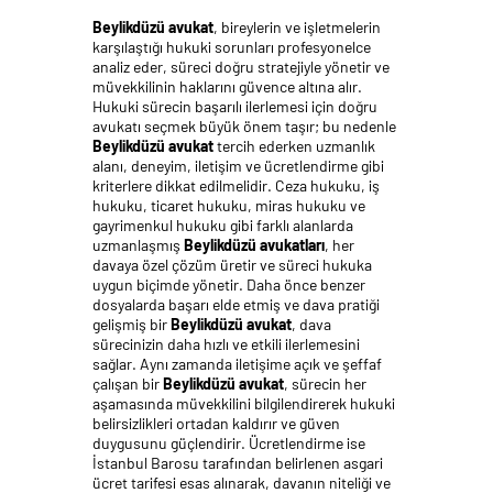
Beylikdüzü avukat
, bireylerin ve işletmelerin
karşılaştığı hukuki sorunları profesyonelce
analiz eder, süreci doğru stratejiyle yönetir ve
müvekkilinin haklarını güvence altına alır.
Hukuki sürecin başarılı ilerlemesi için doğru
avukatı seçmek büyük önem taşır; bu nedenle
Beylikdüzü avukat
tercih ederken uzmanlık
alanı, deneyim, iletişim ve ücretlendirme gibi
kriterlere dikkat edilmelidir. Ceza hukuku, iş
hukuku, ticaret hukuku, miras hukuku ve
gayrimenkul hukuku gibi farklı alanlarda
uzmanlaşmış
Beylikdüzü avukatları
, her
davaya özel çözüm üretir ve süreci hukuka
uygun biçimde yönetir. Daha önce benzer
dosyalarda başarı elde etmiş ve dava pratiği
gelişmiş bir
Beylikdüzü avukat
, dava
sürecinizin daha hızlı ve etkili ilerlemesini
sağlar. Aynı zamanda iletişime açık ve şeffaf
çalışan bir
Beylikdüzü avukat
, sürecin her
aşamasında müvekkilini bilgilendirerek hukuki
belirsizlikleri ortadan kaldırır ve güven
duygusunu güçlendirir. Ücretlendirme ise
İstanbul Barosu tarafından belirlenen asgari
ücret tarifesi esas alınarak, davanın niteliği ve