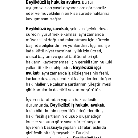
Beylikdüzü iş hukuku avukatı
, bu tür
uyuşmazlıkları yasal dayanaklara göre analiz
eder ve müvekkilinin en kısa sürede haklarına
kavuşmasını sağlar.
Beylikdüzü işçi avukatı
, yalnızca işçinin dava
sürecini yürütmekle kalmaz, aynı zamanda
müvekkilini doğru adımlar atması için sürecin
başında bilgilendirir ve yönlendirir. İşçinin, işe
iade, kötü niyet tazminatı, yıllık izin ücreti,
ulusal bayram ve genel tatil ücretleri gibi
haklarını kaybetmemesi için gerekli tüm hukuki
yolları titizlikle takip eder.
Beylikdüzü işçi
avukatı
, aynı zamanda iş sözleşmesinin feshi,
işe iade davaları, sendikal faaliyetlerden doğan
hak ihlalleri ve çalışma şartlarının iyileştirilmesi
gibi konularda da etkili savunma yürütür.
İşveren tarafından yapılan haksız fesih
durumunda,
Beylikdüzü iş hukuku avukatı
,
fesih bildiriminin geçerliliğini değerlendirir,
haklı fesih şartlarının oluşup oluşmadığını
inceler ve buna göre yasal süreci başlatır.
İşverenin baskısıyla yapılan istifalar, aslında
gizli fesih niteliği taşıyabilir. Bu gibi