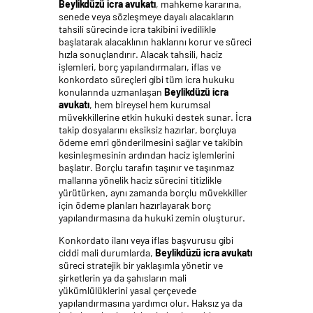
Beylikdüzü icra avukatı
, mahkeme kararına,
senede veya sözleşmeye dayalı alacakların
tahsili sürecinde icra takibini ivedilikle
başlatarak alacaklının haklarını korur ve süreci
hızla sonuçlandırır. Alacak tahsili, haciz
işlemleri, borç yapılandırmaları, iflas ve
konkordato süreçleri gibi tüm icra hukuku
konularında uzmanlaşan
Beylikdüzü icra
avukatı
, hem bireysel hem kurumsal
müvekkillerine etkin hukuki destek sunar. İcra
takip dosyalarını eksiksiz hazırlar, borçluya
ödeme emri gönderilmesini sağlar ve takibin
kesinleşmesinin ardından haciz işlemlerini
başlatır. Borçlu tarafın taşınır ve taşınmaz
mallarına yönelik haciz sürecini titizlikle
yürütürken, aynı zamanda borçlu müvekkiller
için ödeme planları hazırlayarak borç
yapılandırmasına da hukuki zemin oluşturur.
Konkordato ilanı veya iflas başvurusu gibi
ciddi mali durumlarda,
Beylikdüzü icra avukatı
süreci stratejik bir yaklaşımla yönetir ve
şirketlerin ya da şahısların mali
yükümlülüklerini yasal çerçevede
yapılandırmasına yardımcı olur. Haksız ya da