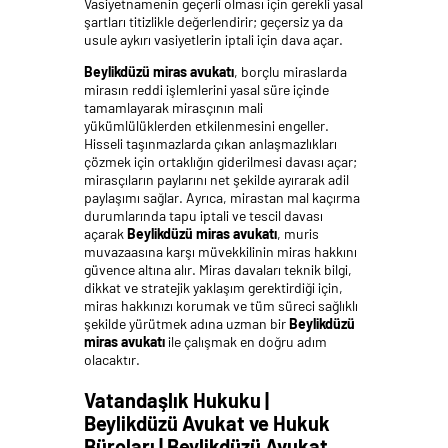
Vasiyetnamenin geçerli olması için gerekli yasal
şartları titizlikle değerlendirir; geçersiz ya da
usule aykırı vasiyetlerin iptali için dava açar.
Beylikdüzü miras avukatı
, borçlu miraslarda
mirasın reddi işlemlerini yasal süre içinde
tamamlayarak mirasçının mali
yükümlülüklerden etkilenmesini engeller.
Hisseli taşınmazlarda çıkan anlaşmazlıkları
çözmek için ortaklığın giderilmesi davası açar;
mirasçıların paylarını net şekilde ayırarak adil
paylaşımı sağlar. Ayrıca, mirastan mal kaçırma
durumlarında tapu iptali ve tescil davası
açarak
Beylikdüzü miras avukatı
, muris
muvazaasına karşı müvekkilinin miras hakkını
güvence altına alır. Miras davaları teknik bilgi,
dikkat ve stratejik yaklaşım gerektirdiği için,
miras hakkınızı korumak ve tüm süreci sağlıklı
şekilde yürütmek adına uzman bir
Beylikdüzü
miras avukatı
ile çalışmak en doğru adım
olacaktır.
Vatandaşlık Hukuku |
Beylikdüzü Avukat ve Hukuk
Büroları | Beylikdüzü Avukat