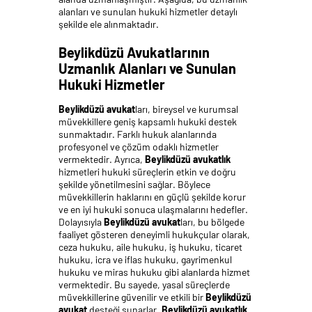
alanları ve sunulan hukuki hizmetler detaylı
şekilde ele alınmaktadır.
Beylikdüzü Avukatlarının
Uzmanlık Alanları ve Sunulan
Hukuki Hizmetler
Beylikdüzü avukat
ları, bireysel ve kurumsal
müvekkillere geniş kapsamlı hukuki destek
sunmaktadır. Farklı hukuk alanlarında
profesyonel ve çözüm odaklı hizmetler
vermektedir. Ayrıca,
Beylikdüzü avukatlık
hizmetleri hukuki süreçlerin etkin ve doğru
şekilde yönetilmesini sağlar. Böylece
müvekkillerin haklarını en güçlü şekilde korur
ve en iyi hukuki sonuca ulaşmalarını hedefler.
Dolayısıyla
Beylikdüzü avukat
ları, bu bölgede
faaliyet gösteren deneyimli hukukçular olarak,
ceza hukuku, aile hukuku, iş hukuku, ticaret
hukuku, icra ve iflas hukuku, gayrimenkul
hukuku ve miras hukuku gibi alanlarda hizmet
vermektedir. Bu sayede, yasal süreçlerde
müvekkillerine güvenilir ve etkili bir
Beylikdüzü
avukat
desteği sunarlar.
Beylikdüzü avukatlık