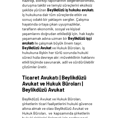
hazırlığı, bilirkişi raporlarının değerlendirilmesi,
duruşma takibi ve temyiz süreçlerini eksiksiz
şekilde yürüten
Beylikdüzü iş hukuku avukatı
,
iş hukukuna dair tüm süreçlerde etkin ve
sonuç odaklı bir yaklaşım sergiler. Çalışma
hayatında ortaya çıkan uyuşmazlıklar,
tarafların ekonomik, sosyal ve kişisel
yaşamlarını doğrudan etkilediği için, hak kaybı
yaşamamak adına uzman bir
Beylikdüzü işçi
avukatı
ile çalışmak büyük önem taşır.
Beylikdüzü Avukat
ve Hukuk Büroları, iş
hukukuna ilişkin her türlü sorunda hukuki
süreci hızla devreye alır; müvekkilinin haklarını
etkili biçimde savunarak, adil ve sürdürülebilir
çözümler üretir.
Ticaret Avukatı | Beylikdüzü
Avukat ve Hukuk Büroları |
Beylikdüzü Avukat
Beylikdüzü Avukat ve Hukuk Büroları,
şirketlerin ticari faaliyetlerini hukuki güvence
altına almak ve olası Beylikdüzü Avukat ve
Hukuk Büroları, ve kapsamında şirketlerin
hukuki risklerini önlemek için profesyonel