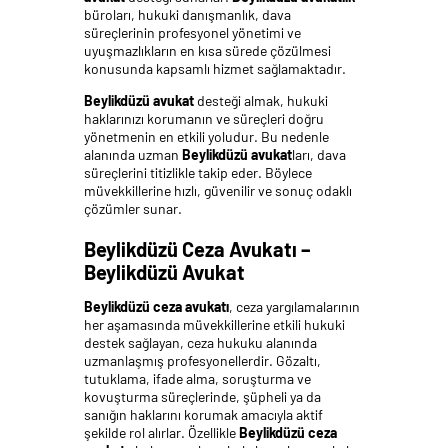
büroları, hukuki danışmanlık, dava
süreçlerinin profesyonel yönetimi ve
uyuşmazlıkların en kısa sürede çözülmesi
konusunda kapsamlı hizmet sağlamaktadır.
Beylikdüzü avukat
desteği almak, hukuki
haklarınızı korumanın ve süreçleri doğru
yönetmenin en etkili yoludur. Bu nedenle
alanında uzman
Beylikdüzü avukat
ları, dava
süreçlerini titizlikle takip eder. Böylece
müvekkillerine hızlı, güvenilir ve sonuç odaklı
çözümler sunar.
Beylikdüzü Ceza Avukatı –
Beylikdüzü Avukat
Beylikdüzü ceza avukatı
, ceza yargılamalarının
her aşamasında müvekkillerine etkili hukuki
destek sağlayan, ceza hukuku alanında
uzmanlaşmış profesyonellerdir. Gözaltı,
tutuklama, ifade alma, soruşturma ve
kovuşturma süreçlerinde, şüpheli ya da
sanığın haklarını korumak amacıyla aktif
şekilde rol alırlar. Özellikle
Beylikdüzü ceza