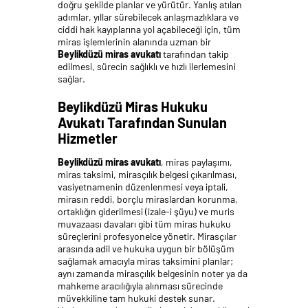
doğru şekilde planlar ve yürütür. Yanlış atılan
adımlar, yıllar sürebilecek anlaşmazlıklara ve
ciddi hak kayıplarına yol açabileceği için, tüm
miras işlemlerinin alanında uzman bir
Beylikdüzü miras avukatı
tarafından takip
edilmesi, sürecin sağlıklı ve hızlı ilerlemesini
sağlar.
Beylikdüzü Miras Hukuku
Avukatı Tarafından Sunulan
Hizmetler
Beylikdüzü miras avukatı
, miras paylaşımı,
miras taksimi, mirasçılık belgesi çıkarılması,
vasiyetnamenin düzenlenmesi veya iptali,
mirasın reddi, borçlu miraslardan korunma,
ortaklığın giderilmesi (izale-i şüyu) ve muris
muvazaası davaları gibi tüm miras hukuku
süreçlerini profesyonelce yönetir. Mirasçılar
arasında adil ve hukuka uygun bir bölüşüm
sağlamak amacıyla miras taksimini planlar;
aynı zamanda mirasçılık belgesinin noter ya da
mahkeme aracılığıyla alınması sürecinde
müvekkiline tam hukuki destek sunar.