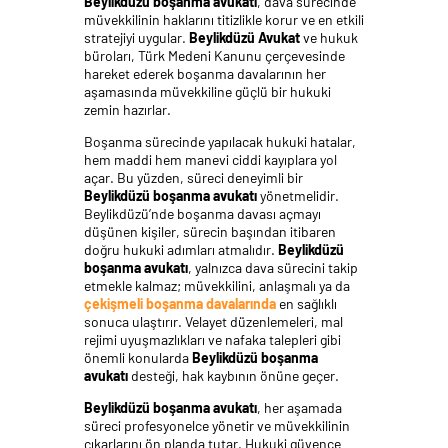
Beylikdüzü boşanma avukatı
, dava sürecinde
müvekkilinin haklarını titizlikle korur ve en etkili
stratejiyi uygular.
Beylikdüzü Avukat
ve hukuk
büroları, Türk Medeni Kanunu çerçevesinde
hareket ederek boşanma davalarının her
aşamasında müvekkiline güçlü bir hukuki
zemin hazırlar.
Boşanma sürecinde yapılacak hukuki hatalar,
hem maddi hem manevi ciddi kayıplara yol
açar. Bu yüzden, süreci deneyimli bir
Beylikdüzü boşanma avukatı
yönetmelidir.
Beylikdüzü’nde boşanma davası açmayı
düşünen kişiler, sürecin başından itibaren
doğru hukuki adımları atmalıdır.
Beylikdüzü
boşanma avukatı
, yalnızca dava sürecini takip
etmekle kalmaz; müvekkilini, anlaşmalı ya da
çekişmeli boşanma davalarında
en sağlıklı
sonuca ulaştırır. Velayet düzenlemeleri, mal
rejimi uyuşmazlıkları ve nafaka talepleri gibi
önemli konularda
Beylikdüzü boşanma
avukatı
desteği, hak kaybının önüne geçer.
Beylikdüzü boşanma avukatı
, her aşamada
süreci profesyonelce yönetir ve müvekkilinin
çıkarlarını ön planda tutar. Hukuki güvence