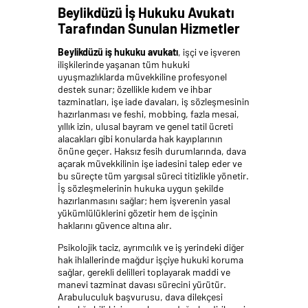
Beylikdüzü İş Hukuku Avukatı
Tarafından Sunulan Hizmetler
Beylikdüzü iş hukuku avukatı
, işçi ve işveren
ilişkilerinde yaşanan tüm hukuki
uyuşmazlıklarda müvekkiline profesyonel
destek sunar; özellikle kıdem ve ihbar
tazminatları, işe iade davaları, iş sözleşmesinin
hazırlanması ve feshi, mobbing, fazla mesai,
yıllık izin, ulusal bayram ve genel tatil ücreti
alacakları gibi konularda hak kayıplarının
önüne geçer. Haksız fesih durumlarında, dava
açarak müvekkilinin işe iadesini talep eder ve
bu süreçte tüm yargısal süreci titizlikle yönetir.
İş sözleşmelerinin hukuka uygun şekilde
hazırlanmasını sağlar; hem işverenin yasal
yükümlülüklerini gözetir hem de işçinin
haklarını güvence altına alır.
Psikolojik taciz, ayrımcılık ve iş yerindeki diğer
hak ihlallerinde mağdur işçiye hukuki koruma
sağlar, gerekli delilleri toplayarak maddi ve
manevi tazminat davası sürecini yürütür.
Arabuluculuk başvurusu, dava dilekçesi