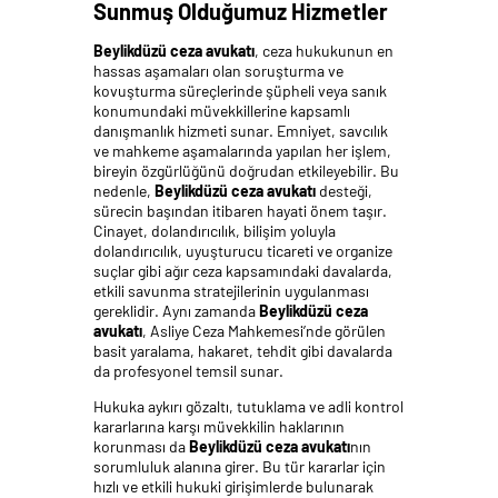
Sunmuş Olduğumuz Hizmetler
Beylikdüzü ceza avukatı
, ceza hukukunun en
hassas aşamaları olan soruşturma ve
kovuşturma süreçlerinde şüpheli veya sanık
konumundaki müvekkillerine kapsamlı
danışmanlık hizmeti sunar. Emniyet, savcılık
ve mahkeme aşamalarında yapılan her işlem,
bireyin özgürlüğünü doğrudan etkileyebilir. Bu
nedenle,
Beylikdüzü ceza avukatı
desteği,
sürecin başından itibaren hayati önem taşır.
Cinayet, dolandırıcılık, bilişim yoluyla
dolandırıcılık, uyuşturucu ticareti ve organize
suçlar gibi ağır ceza kapsamındaki davalarda,
etkili savunma stratejilerinin uygulanması
gereklidir. Aynı zamanda
Beylikdüzü ceza
avukatı
, Asliye Ceza Mahkemesi’nde görülen
basit yaralama, hakaret, tehdit gibi davalarda
da profesyonel temsil sunar.
Hukuka aykırı gözaltı, tutuklama ve adli kontrol
kararlarına karşı müvekkilin haklarının
korunması da
Beylikdüzü ceza avukatı
nın
sorumluluk alanına girer. Bu tür kararlar için
hızlı ve etkili hukuki girişimlerde bulunarak