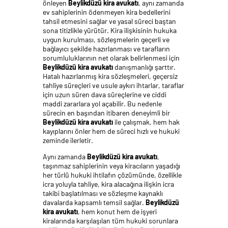
önleyen
Beylikdüzü kira avukatı
, aynı zamanda
ev sahiplerinin ödenmeyen kira bedellerini
tahsil etmesini sağlar ve yasal süreci baştan
sona titizlikle yürütür. Kira ilişkisinin hukuka
uygun kurulması, sözleşmelerin geçerli ve
bağlayıcı şekilde hazırlanması ve tarafların
sorumluluklarının net olarak belirlenmesi için
Beylikdüzü kira avukatı
danışmanlığı şarttır.
Hatalı hazırlanmış kira sözleşmeleri, geçersiz
tahliye süreçleri ve usule aykırı ihtarlar, taraflar
için uzun süren dava süreçlerine ve ciddi
maddi zararlara yol açabilir. Bu nedenle
sürecin en başından itibaren deneyimli bir
Beylikdüzü kira avukatı
ile çalışmak, hem hak
kayıplarını önler hem de süreci hızlı ve hukuki
zeminde ilerletir.
Aynı zamanda
Beylikdüzü kira avukatı
,
taşınmaz sahiplerinin veya kiracıların yaşadığı
her türlü hukuki ihtilafın çözümünde, özellikle
icra yoluyla tahliye, kira alacağına ilişkin icra
takibi başlatılması ve sözleşme kaynaklı
davalarda kapsamlı temsil sağlar.
Beylikdüzü
kira avukatı
, hem konut hem de işyeri
kiralarında karşılaşılan tüm hukuki sorunlara