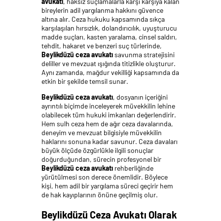
avukatı
, haksız suçlamalarla karşı karşıya kalan
bireylerin adil yargılanma hakkını güvence
altına alır. Ceza hukuku kapsamında sıkça
karşılaşılan hırsızlık, dolandırıcılık, uyuşturucu
madde suçları, kasten yaralama, cinsel saldırı,
tehdit, hakaret ve benzeri suç türlerinde,
Beylikdüzü ceza avukatı
savunma stratejisini
deliller ve mevzuat ışığında titizlikle oluşturur.
Aynı zamanda, mağdur vekilliği kapsamında da
etkin bir şekilde temsil sunar.
Beylikdüzü ceza avukatı
, dosyanın içeriğini
ayrıntılı biçimde inceleyerek müvekkilin lehine
olabilecek tüm hukuki imkanları değerlendirir.
Hem sulh ceza hem de ağır ceza davalarında,
deneyim ve mevzuat bilgisiyle müvekkilin
haklarını sonuna kadar savunur. Ceza davaları
büyük ölçüde özgürlükle ilgili sonuçlar
doğurduğundan, sürecin profesyonel bir
Beylikdüzü ceza avukatı
rehberliğinde
yürütülmesi son derece önemlidir. Böylece
kişi, hem adil bir yargılama süreci geçirir hem
de hak kayıplarının önüne geçilmiş olur.
Beylikdüzü Ceza Avukatı Olarak