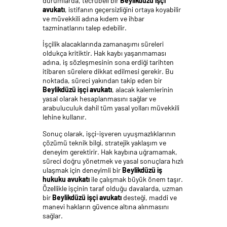
durumlarda, tecrübeli bir
Beylikdüzü işçi
avukatı
, istifanın geçersizliğini ortaya koyabilir
ve müvekkili adına kıdem ve ihbar
tazminatlarını talep edebilir.
İşçilik alacaklarında zamanaşımı süreleri
oldukça kritiktir. Hak kaybı yaşanmaması
adına, iş sözleşmesinin sona erdiği tarihten
itibaren sürelere dikkat edilmesi gerekir. Bu
noktada, süreci yakından takip eden bir
Beylikdüzü işçi avukatı
, alacak kalemlerinin
yasal olarak hesaplanmasını sağlar ve
arabuluculuk dahil tüm yasal yolları müvekkili
lehine kullanır.
Sonuç olarak, işçi-işveren uyuşmazlıklarının
çözümü teknik bilgi, stratejik yaklaşım ve
deneyim gerektirir. Hak kaybına uğramamak,
süreci doğru yönetmek ve yasal sonuçlara hızlı
ulaşmak için deneyimli bir
Beylikdüzü iş
hukuku avukatı
ile çalışmak büyük önem taşır.
Özellikle işçinin taraf olduğu davalarda, uzman
bir
Beylikdüzü işçi avukatı
desteği, maddi ve
manevi hakların güvence altına alınmasını
sağlar.