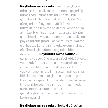
Beylikdüzü miras avukatı
, miras paylaşımı,
mirasçılık belgesi, vasiyetnamenin geçerliliği,
miras reddi, miras taksimi ve ortaklığın
giderilmesi gibi miras hukukuna ilişkin tüm
süreçleri profesyonelce yürütür ve
müvekkillerinin miras hakkını güvence altına
alır. Özellikle hisseli taşınmazlarda ortaklığın
giderilmesi davaları, mirasçılar arasındaki mal
paylaşımı anlaşmazlıkları ve muris muvazaası
gibi hassas konuların hukuka uygun biçimde
çözülmesi için, sürecin başından itibaren
deneyimli bir
Beylikdüzü miras avukatı
ile
çalışmak büyük önem taşır. Beylikdüzü Avukat
ve Hukuk Büroları, miras davalarında ortaya
çıkan tüm ihtilafları titizlikle analiz eder;
vasiyetnamenin iptali, mirastan mal kaçırma
iddiaları ve miras borçlarının paylaşımı gibi
konularda kapsamlı hukuki danışmanlık sunar.
Mirasçılık belgesinin alınması, mirasın reddi
sürecinin yasal süreler içinde
gerçekleştirilmesi ve mirasçıların haklarının
korunması için
Beylikdüzü miras avukatı
, hukuki süreci en