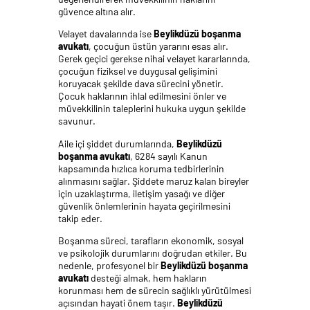
güvence altına alır.
Velayet davalarında ise
Beylikdüzü boşanma
avukatı
, çocuğun üstün yararını esas alır.
Gerek geçici gerekse nihai velayet kararlarında,
çocuğun fiziksel ve duygusal gelişimini
koruyacak şekilde dava sürecini yönetir.
Çocuk haklarının ihlal edilmesini önler ve
müvekkilinin taleplerini hukuka uygun şekilde
savunur.
Aile içi şiddet durumlarında,
Beylikdüzü
boşanma avukatı
, 6284 sayılı Kanun
kapsamında hızlıca koruma tedbirlerinin
alınmasını sağlar. Şiddete maruz kalan bireyler
için uzaklaştırma, iletişim yasağı ve diğer
güvenlik önlemlerinin hayata geçirilmesini
takip eder.
Boşanma süreci, tarafların ekonomik, sosyal
ve psikolojik durumlarını doğrudan etkiler. Bu
nedenle, profesyonel bir
Beylikdüzü boşanma
avukatı
desteği almak, hem hakların
korunması hem de sürecin sağlıklı yürütülmesi
açısından hayati önem taşır.
Beylikdüzü