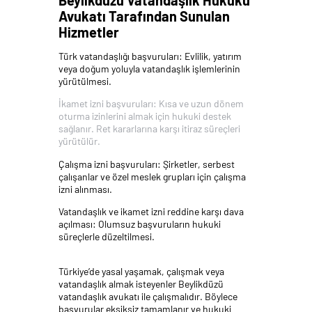
Avukatı Tarafından Sunulan
Hizmetler
Türk vatandaşlığı başvuruları: Evlilik, yatırım
veya doğum yoluyla vatandaşlık işlemlerinin
yürütülmesi.
İkamet izni başvuruları: Kısa ve uzun dönem
oturma izinlerini almak için hukuki destek
sağlanır. Ret kararlarına karşı itiraz süreçleri
yürütülür.
Çalışma izni başvuruları: Şirketler, serbest
çalışanlar ve özel meslek grupları için çalışma
izni alınması.
Vatandaşlık ve ikamet izni reddine karşı dava
açılması: Olumsuz başvuruların hukuki
süreçlerle düzeltilmesi.
Türkiye’de yasal yaşamak, çalışmak veya
vatandaşlık almak isteyenler Beylikdüzü
vatandaşlık avukatı ile çalışmalıdır. Böylece
başvurular eksiksiz tamamlanır ve hukuki