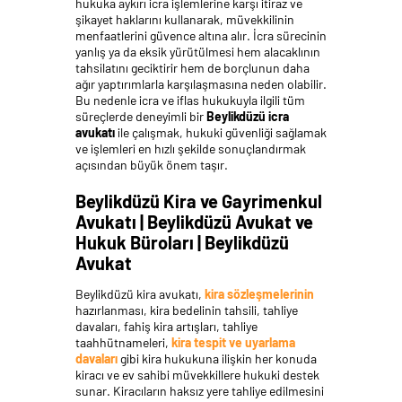
hukuka aykırı icra işlemlerine karşı itiraz ve
şikayet haklarını kullanarak, müvekkilinin
menfaatlerini güvence altına alır. İcra sürecinin
yanlış ya da eksik yürütülmesi hem alacaklının
tahsilatını geciktirir hem de borçlunun daha
ağır yaptırımlarla karşılaşmasına neden olabilir.
Bu nedenle icra ve iflas hukukuyla ilgili tüm
süreçlerde deneyimli bir
Beylikdüzü icra
avukatı
ile çalışmak, hukuki güvenliği sağlamak
ve işlemleri en hızlı şekilde sonuçlandırmak
açısından büyük önem taşır.
Beylikdüzü Kira ve Gayrimenkul
Avukatı | Beylikdüzü Avukat ve
Hukuk Büroları | Beylikdüzü
Avukat
Beylikdüzü kira avukatı,
kira sözleşmelerinin
hazırlanması, kira bedelinin tahsili, tahliye
davaları, fahiş kira artışları, tahliye
taahhütnameleri,
kira tespit ve uyarlama
davaları
gibi kira hukukuna ilişkin her konuda
kiracı ve ev sahibi müvekkillere hukuki destek
sunar. Kiracıların haksız yere tahliye edilmesini