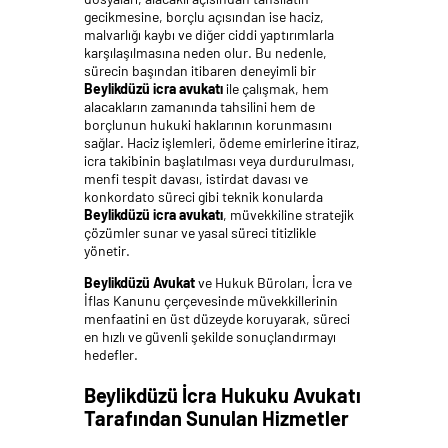
gecikmesine, borçlu açısından ise haciz,
malvarlığı kaybı ve diğer ciddi yaptırımlarla
karşılaşılmasına neden olur. Bu nedenle,
sürecin başından itibaren deneyimli bir
Beylikdüzü icra avukatı
ile çalışmak, hem
alacakların zamanında tahsilini hem de
borçlunun hukuki haklarının korunmasını
sağlar. Haciz işlemleri, ödeme emirlerine itiraz,
icra takibinin başlatılması veya durdurulması,
menfi tespit davası, istirdat davası ve
konkordato süreci gibi teknik konularda
Beylikdüzü icra avukatı
, müvekkiline stratejik
çözümler sunar ve yasal süreci titizlikle
yönetir.
Beylikdüzü Avukat
ve Hukuk Büroları, İcra ve
İflas Kanunu çerçevesinde müvekkillerinin
menfaatini en üst düzeyde koruyarak, süreci
en hızlı ve güvenli şekilde sonuçlandırmayı
hedefler.
Beylikdüzü İcra Hukuku Avukatı
Tarafından Sunulan Hizmetler